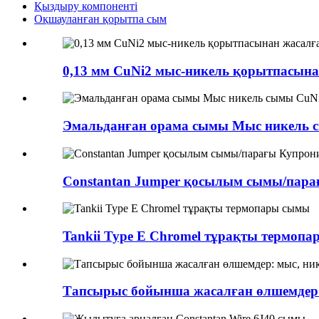
Қыздыру компоненті
Оқшауланған қорытпа сым
0,13 мм CuNi2 мыс-никель қорытпасына
Эмальданған орама сымы Мыс никель 
Constantan Jumper қосылым сымы/пар
Tankii Type E Chromel тұрақты термоп
Тапсырыс бойынша жасалған өлшемдер: м