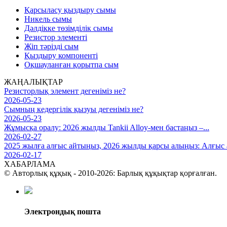
Қарсыласу қыздыру сымы
Никель сымы
Дәлдікке төзімділік сымы
Резистор элементі
Жіп тәрізді сым
Қыздыру компоненті
Оқшауланған қорытпа сым
ЖАҢАЛЫҚТАР
Резисторлық элемент дегеніміз не?
2026-05-23
Сымның кедергілік қызуы дегеніміз не?
2026-05-23
Жұмысқа оралу: 2026 жылды Tankii Alloy-мен бастаңыз –...
2026-02-27
2025 жылға алғыс айтыңыз, 2026 жылды қарсы алыңыз: Алғыс ай
2026-02-17
ХАБАРЛАМА
© Авторлық құқық - 2010-2026: Барлық құқықтар қорғалған.
Электрондық пошта