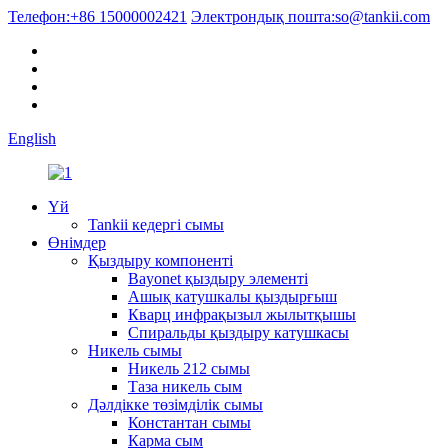
Телефон:
+86 15000002421
Электрондық пошта:
so@tankii.com
English
Үй
Tankii кедергі сымы
Өнімдер
Қыздыру компоненті
Bayonet қыздыру элементі
Ашық катушкалы қыздырғыш
Кварц инфрақызыл жылытқышы
Спиральды қыздыру катушкасы
Никель сымы
Никель 212 сымы
Таза никель сым
Дәлдікке төзімділік сымы
Константан сымы
Карма сым