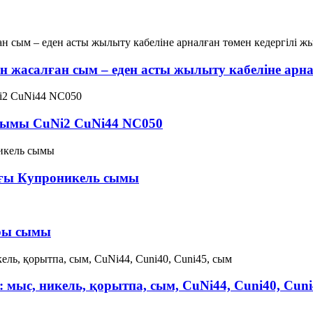
н жасалған сым – еден асты жылыту кабеліне арн
сымы CuNi2 CuNi44 NC050
ағы Купроникель сымы
ары сымы
ыс, никель, қорытпа, сым, CuNi44, Cuni40, Cuni