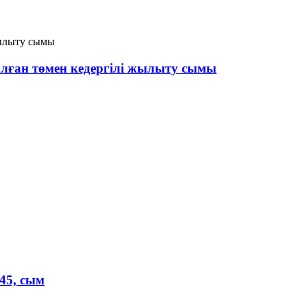
алған төмен кедергілі жылыту сымы
45, сым