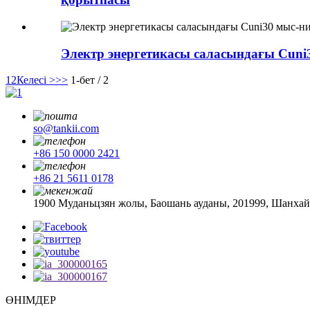
Электр энергетикасы саласындағы Cuni
1
2
Келесі >
>>
1-бет / 2
so@tankii.com
+86 150 0000 2421
+86 21 5611 0178
1900 Муданьцзян жолы, Баошань ауданы, 201999, Шанхай
ӨНІМДЕР