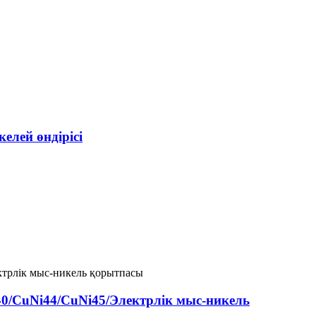
елей өндірісі
0/CuNi44/CuNi45/Электрлік мыс-никель