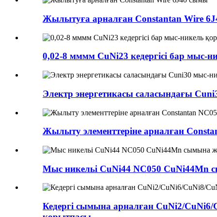
Жылытуға арналған Constantan Wire 6
0,02-8 мммм CuNi23 кедергісі бар мыс-
Электр энергетикасы саласындағы Cuni
Жылыту элементтеріне арналған Const
Мыс никельі CuNi44 NC050 CuNi44Mn 
Кедергі сымына арналған CuNi2/CuNi6/
қорытпасы