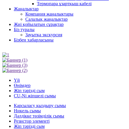
Термопара ұзартқыш кабелі
Жаңалықтар
Компания жаңалықтары
Салалық жаңалықтар
Жиі қойылатын сұрақтар
Біз туралы
Зауытқа экскурсия
Бізбен хабарласыңы
Үй
Өнімдер
Жіп тәрізді сым
CU-Ni жіпшелі сымы
Қарсыласу қыздыру сымы
Никель сымы
Дәлдікке төзімділік сымы
Резистор элементі
Жіп тәрізді сым