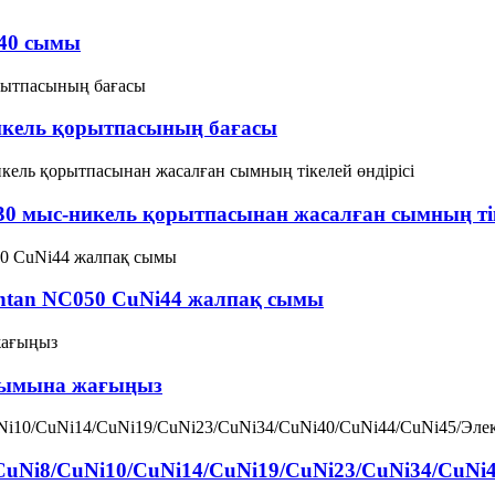
J40 сымы
никель қорытпасының бағасы
30 мыс-никель қорытпасынан жасалған сымның тік
antan NC050 CuNi44 жалпақ сымы
сымына жағыңыз
CuNi8/CuNi10/CuNi14/CuNi19/CuNi23/CuNi34/CuNi4