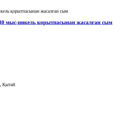
30 мыс-никель қорытпасынан жасалған сым
, Қытай