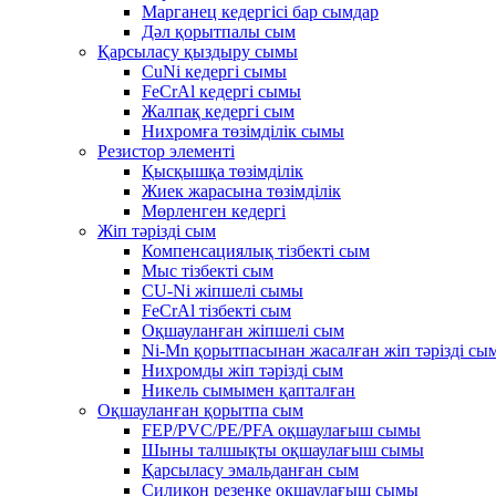
Марганец кедергісі бар сымдар
Дәл қорытпалы сым
Қарсыласу қыздыру сымы
CuNi кедергі сымы
FeCrAl кедергі сымы
Жалпақ кедергі сым
Нихромға төзімділік сымы
Резистор элементі
Қысқышқа төзімділік
Жиек жарасына төзімділік
Мөрленген кедергі
Жіп тәрізді сым
Компенсациялық тізбекті сым
Мыс тізбекті сым
CU-Ni жіпшелі сымы
FeCrAl тізбекті сым
Оқшауланған жіпшелі сым
Ni-Mn қорытпасынан жасалған жіп тәрізді сы
Нихромды жіп тәрізді сым
Никель сымымен қапталған
Оқшауланған қорытпа сым
FEP/PVC/PE/PFA оқшаулағыш сымы
Шыны талшықты оқшаулағыш сымы
Қарсыласу эмальданған сым
Силикон резеңке оқшаулағыш сымы