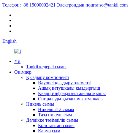
Телефон:
+86 15000002421
Электрондық пошта:
so@tankii.com
English
Үй
Tankii кедергі сымы
Өнімдер
Қыздыру компоненті
Bayonet қыздыру элементі
Ашық катушкалы қыздырғыш
Кварц инфрақызыл жылытқышы
Спиральды қыздыру катушкасы
Никель сымы
Никель 212 сымы
Таза никель сым
Дәлдікке төзімділік сымы
Константан сымы
Карма сым