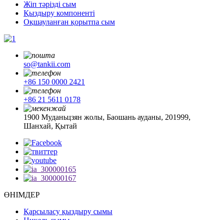
Жіп тәрізді сым
Қыздыру компоненті
Оқшауланған қорытпа сым
so@tankii.com
+86 150 0000 2421
+86 21 5611 0178
1900 Муданьцзян жолы, Баошань ауданы, 201999,
Шанхай, Қытай
ӨНІМДЕР
Қарсыласу қыздыру сымы