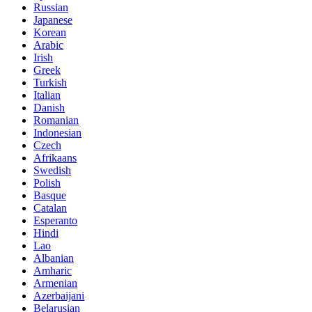
Russian
Japanese
Korean
Arabic
Irish
Greek
Turkish
Italian
Danish
Romanian
Indonesian
Czech
Afrikaans
Swedish
Polish
Basque
Catalan
Esperanto
Hindi
Lao
Albanian
Amharic
Armenian
Azerbaijani
Belarusian