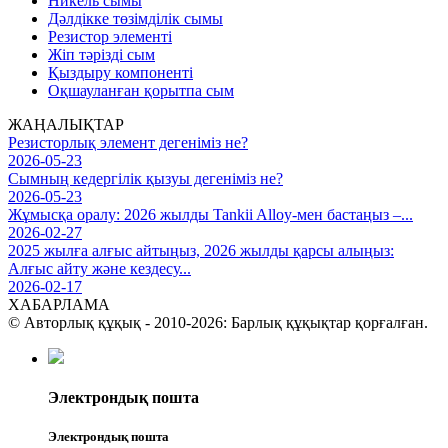
Никель сымы
Дәлдікке төзімділік сымы
Резистор элементі
Жіп тәрізді сым
Қыздыру компоненті
Оқшауланған қорытпа сым
ЖАҢАЛЫҚТАР
Резисторлық элемент дегеніміз не?
2026-05-23
Сымның кедергілік қызуы дегеніміз не?
2026-05-23
Жұмысқа оралу: 2026 жылды Tankii Alloy-мен бастаңыз –...
2026-02-27
2025 жылға алғыс айтыңыз, 2026 жылды қарсы алыңыз:
Алғыс айту және кездесу...
2026-02-17
ХАБАРЛАМА
© Авторлық құқық - 2010-2026: Барлық құқықтар қорғалған.
Электрондық пошта
Электрондық пошта