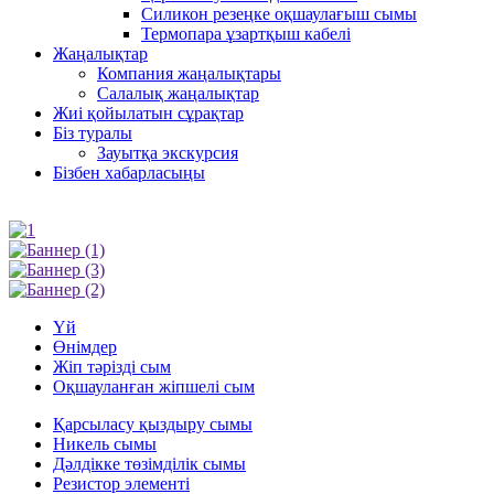
Силикон резеңке оқшаулағыш сымы
Термопара ұзартқыш кабелі
Жаңалықтар
Компания жаңалықтары
Салалық жаңалықтар
Жиі қойылатын сұрақтар
Біз туралы
Зауытқа экскурсия
Бізбен хабарласыңы
Үй
Өнімдер
Жіп тәрізді сым
Оқшауланған жіпшелі сым
Қарсыласу қыздыру сымы
Никель сымы
Дәлдікке төзімділік сымы
Резистор элементі