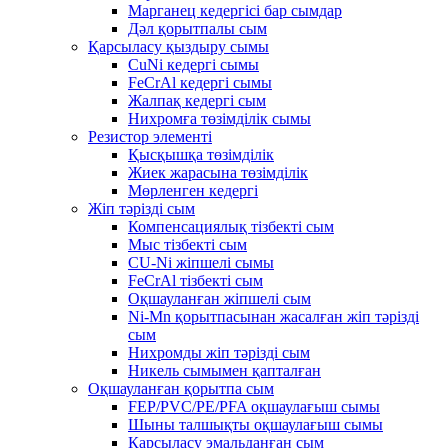
Марганец кедергісі бар сымдар
Дәл қорытпалы сым
Қарсыласу қыздыру сымы
CuNi кедергі сымы
FeCrAl кедергі сымы
Жалпақ кедергі сым
Нихромға төзімділік сымы
Резистор элементі
Қысқышқа төзімділік
Жиек жарасына төзімділік
Мөрленген кедергі
Жіп тәрізді сым
Компенсациялық тізбекті сым
Мыс тізбекті сым
CU-Ni жіпшелі сымы
FeCrAl тізбекті сым
Оқшауланған жіпшелі сым
Ni-Mn қорытпасынан жасалған жіп тәрізді
сым
Нихромды жіп тәрізді сым
Никель сымымен қапталған
Оқшауланған қорытпа сым
FEP/PVC/PE/PFA оқшаулағыш сымы
Шыны талшықты оқшаулағыш сымы
Қарсыласу эмальданған сым