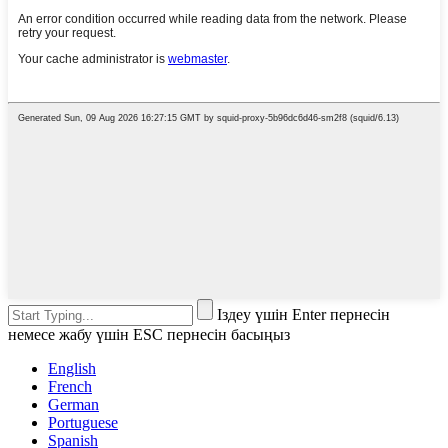
Іздеу үшін Enter пернесін
немесе жабу үшін ESC пернесін басыңыз
English
French
German
Portuguese
Spanish