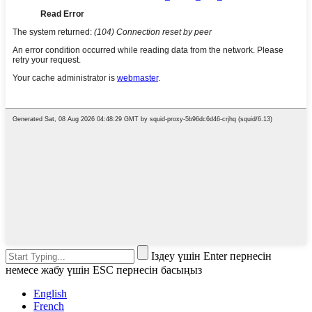
Іздеу үшін Enter пернесін
немесе жабу үшін ESC пернесін басыңыз
English
French