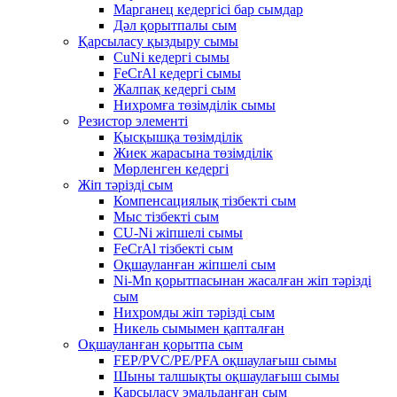
Марганец кедергісі бар сымдар
Дәл қорытпалы сым
Қарсыласу қыздыру сымы
CuNi кедергі сымы
FeCrAl кедергі сымы
Жалпақ кедергі сым
Нихромға төзімділік сымы
Резистор элементі
Қысқышқа төзімділік
Жиек жарасына төзімділік
Мөрленген кедергі
Жіп тәрізді сым
Компенсациялық тізбекті сым
Мыс тізбекті сым
CU-Ni жіпшелі сымы
FeCrAl тізбекті сым
Оқшауланған жіпшелі сым
Ni-Mn қорытпасынан жасалған жіп тәрізді
сым
Нихромды жіп тәрізді сым
Никель сымымен қапталған
Оқшауланған қорытпа сым
FEP/PVC/PE/PFA оқшаулағыш сымы
Шыны талшықты оқшаулағыш сымы
Қарсыласу эмальданған сым