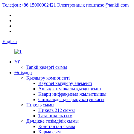
Телефон:
+86 15000002421
Электрондық пошта:
so@tankii.com
English
Үй
Tankii кедергі сымы
Өнімдер
Қыздыру компоненті
Bayonet қыздыру элементі
Ашық катушкалы қыздырғыш
Кварц инфрақызыл жылытқышы
Спиральды қыздыру катушкасы
Никель сымы
Никель 212 сымы
Таза никель сым
Дәлдікке төзімділік сымы
Константан сымы
Карма сым