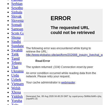
Serbian
Sesotho
Sinhala
Slovak
Slovenian
Somali
Samoan
Scots Gaelic
Shona
Sindhi
Sundanese
Swahili
Tajik
Tamil
Telugu
Thai
Ukrainian
Urdu
Uzbek
Vietnamese
Welsh
Xhosa
Yiddish
Yoruba
Zulu