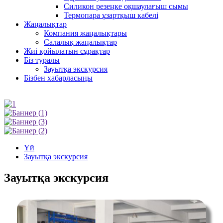
Силикон резеңке оқшаулағыш сымы
Термопара ұзартқыш кабелі
Жаңалықтар
Компания жаңалықтары
Салалық жаңалықтар
Жиі қойылатын сұрақтар
Біз туралы
Зауытқа экскурсия
Бізбен хабарласыңы
Үй
Зауытқа экскурсия
Зауытқа экскурсия