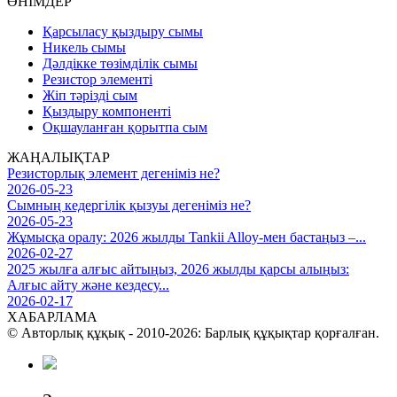
ӨНІМДЕР
Қарсыласу қыздыру сымы
Никель сымы
Дәлдікке төзімділік сымы
Резистор элементі
Жіп тәрізді сым
Қыздыру компоненті
Оқшауланған қорытпа сым
ЖАҢАЛЫҚТАР
Резисторлық элемент дегеніміз не?
2026-05-23
Сымның кедергілік қызуы дегеніміз не?
2026-05-23
Жұмысқа оралу: 2026 жылды Tankii Alloy-мен бастаңыз –...
2026-02-27
2025 жылға алғыс айтыңыз, 2026 жылды қарсы алыңыз:
Алғыс айту және кездесу...
2026-02-17
ХАБАРЛАМА
© Авторлық құқық - 2010-2026: Барлық құқықтар қорғалған.