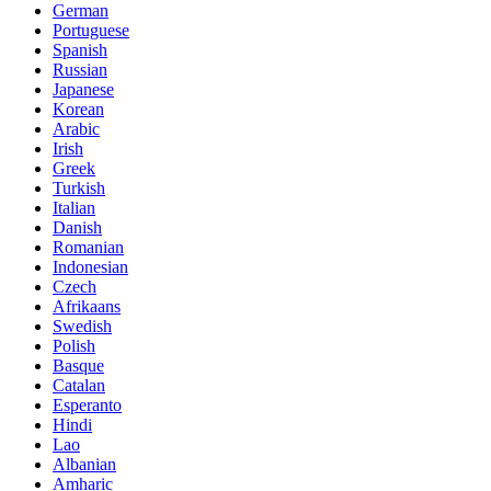
German
Portuguese
Spanish
Russian
Japanese
Korean
Arabic
Irish
Greek
Turkish
Italian
Danish
Romanian
Indonesian
Czech
Afrikaans
Swedish
Polish
Basque
Catalan
Esperanto
Hindi
Lao
Albanian
Amharic