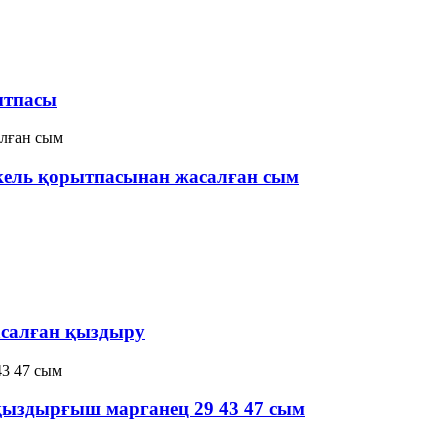
ытпасы
икель қорытпасынан жасалған сым
асалған қыздыру
қыздырғыш марганец 29 43 47 сым