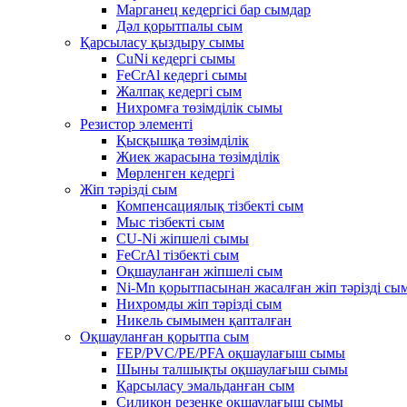
Марганец кедергісі бар сымдар
Дәл қорытпалы сым
Қарсыласу қыздыру сымы
CuNi кедергі сымы
FeCrAl кедергі сымы
Жалпақ кедергі сым
Нихромға төзімділік сымы
Резистор элементі
Қысқышқа төзімділік
Жиек жарасына төзімділік
Мөрленген кедергі
Жіп тәрізді сым
Компенсациялық тізбекті сым
Мыс тізбекті сым
CU-Ni жіпшелі сымы
FeCrAl тізбекті сым
Оқшауланған жіпшелі сым
Ni-Mn қорытпасынан жасалған жіп тәрізді сы
Нихромды жіп тәрізді сым
Никель сымымен қапталған
Оқшауланған қорытпа сым
FEP/PVC/PE/PFA оқшаулағыш сымы
Шыны талшықты оқшаулағыш сымы
Қарсыласу эмальданған сым
Силикон резеңке оқшаулағыш сымы