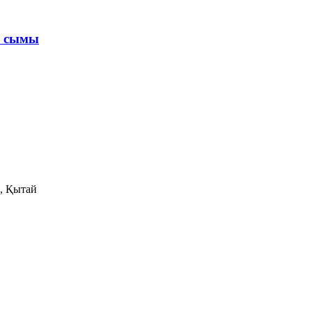
2 сымы
, Қытай