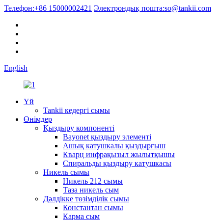
Телефон:
+86 15000002421
Электрондық пошта:
so@tankii.com
English
Үй
Tankii кедергі сымы
Өнімдер
Қыздыру компоненті
Bayonet қыздыру элементі
Ашық катушкалы қыздырғыш
Кварц инфрақызыл жылытқышы
Спиральды қыздыру катушкасы
Никель сымы
Никель 212 сымы
Таза никель сым
Дәлдікке төзімділік сымы
Константан сымы
Карма сым