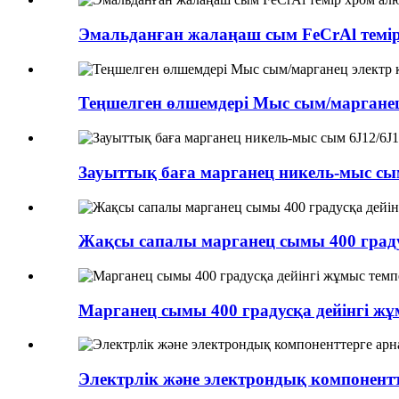
Эмальданған жалаңаш сым FeCrAl темі
Теңшелген өлшемдері Мыс сым/маргане
Зауыттық баға марганец никель-мыс сым
Жақсы сапалы марганец сымы 400 граду
Марганец сымы 400 градусқа дейінгі жұ
Электрлік және электрондық компонент