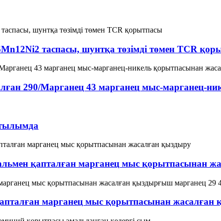
6Mn12Ni2 таспасы, шунтқа төзімді төмен TCR қор
алған 290/Марганец 43 марганец мыс-марганец-н
атылымда
альмен қапталған марганец мыс қорытпасынан ж
апталған марганец мыс қорытпасынан жасалған 