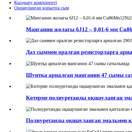
Қыздыру компоненті
Оқшауланған қорытпа сым
Манганин жолағы 6J12 – 0,01-6 мм Cu8
Дәл сыммен оралған резисторларға арн
Шунтқа арналған манганин 47 сымы с
Көтерме полиуретанды оқшауланған эм
Полиуретанды оқшауланған эмальмен қ