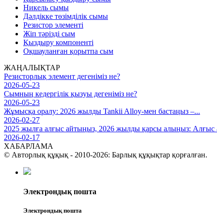
Никель сымы
Дәлдікке төзімділік сымы
Резистор элементі
Жіп тәрізді сым
Қыздыру компоненті
Оқшауланған қорытпа сым
ЖАҢАЛЫҚТАР
Резисторлық элемент дегеніміз не?
2026-05-23
Сымның кедергілік қызуы дегеніміз не?
2026-05-23
Жұмысқа оралу: 2026 жылды Tankii Alloy-мен бастаңыз –...
2026-02-27
2025 жылға алғыс айтыңыз, 2026 жылды қарсы алыңыз: Алғыс ай
2026-02-17
ХАБАРЛАМА
© Авторлық құқық - 2010-2026: Барлық құқықтар қорғалған.
Электрондық пошта
Электрондық пошта