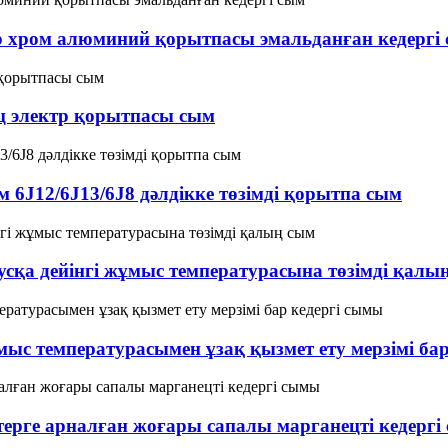
р хром алюминий қорытпасы эмальданған кедергі
ц электр қорытпасы сым
 6J12/6J13/6J8 дәлдікке төзімді қорытпа сым
сқа дейінгі жұмыс температурасына төзімді қалы
мыс температурасымен ұзақ қызмет ету мерзімі ба
терге арналған жоғары сапалы марганецті кедерг