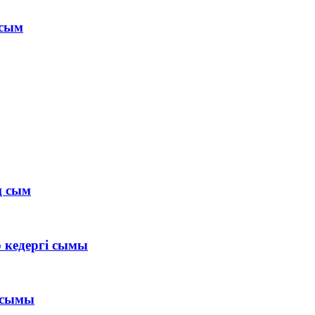
 сым
ң сым
р кедергі сымы
і сымы