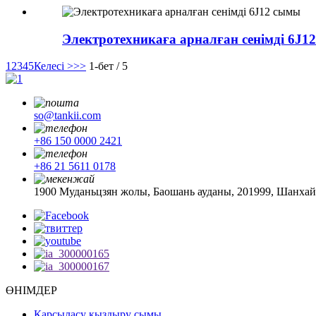
Электротехникаға арналған сенімді 6J1
1
2
3
4
5
Келесі >
>>
1-бет / 5
so@tankii.com
+86 150 0000 2421
+86 21 5611 0178
1900 Муданьцзян жолы, Баошань ауданы, 201999, Шанхай
ӨНІМДЕР
Қарсыласу қыздыру сымы