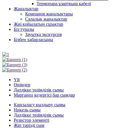
Термопара ұзартқыш кабелі
Жаңалықтар
Компания жаңалықтары
Салалық жаңалықтар
Жиі қойылатын сұрақтар
Біз туралы
Зауытқа экскурсия
Бізбен хабарласыңы
Үй
Өнімдер
Дәлдікке төзімділік сымы
Марганец кедергісі бар сымдар
Қарсыласу қыздыру сымы
Никель сымы
Дәлдікке төзімділік сымы
Резистор элементі
Жіп тәрізді сым