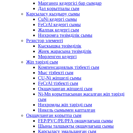
Марганец кедергісі бар сымдар
Дәл қорытпалы сым
Қарсыласу қыздыру сымы
CuNi кедергі сымы
FeCrAl кедергі сымы
Жалпақ кедергі сым
Нихромға төзімділік сымы
Резистор элементі
Қысқышқа төзімділік
Жиек жарасына төзімділік
Мөрленген кедергі
Жіп тәрізді сым
Компенсациялық тізбекті сым
Мыс тізбекті сым
CU-Ni жіпшелі сымы
FeCrAl тізбекті сым
Оқшауланған жіпшелі сым
Ni-Mn қорытпасынан жасалған жіп тәрізді
сым
Нихромды жіп тәрізді сым
Никель сымымен қапталған
Оқшауланған қорытпа сым
FEP/PVC/PE/PFA оқшаулағыш сымы
Шыны талшықты оқшаулағыш сымы
Қарсыласу эмальданған сым