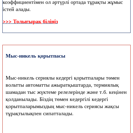
коэффициентімен ол әртүрлі ортада тұрақты жұмыс
істей алады.
>>> Толығырақ біліңіз
Мыс-никель қорытпасы
Мыс-никель сериялы кедергі қорытпалары төмен
вольтты автоматты ажыратқыштарда, термиялық
шамадан тыс жүктеме релелерінде және т.б. кеңінен
қолданылады. Біздің төмен кедергілі кедергі
қорытпаларымыздың мыс-никель сериясы жақсы
тұрақтылықпен сипатталады.