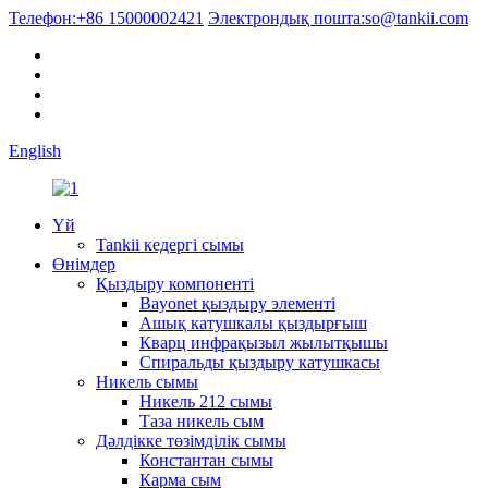
Телефон:
+86 15000002421
Электрондық пошта:
so@tankii.com
English
Үй
Tankii кедергі сымы
Өнімдер
Қыздыру компоненті
Bayonet қыздыру элементі
Ашық катушкалы қыздырғыш
Кварц инфрақызыл жылытқышы
Спиральды қыздыру катушкасы
Никель сымы
Никель 212 сымы
Таза никель сым
Дәлдікке төзімділік сымы
Константан сымы
Карма сым