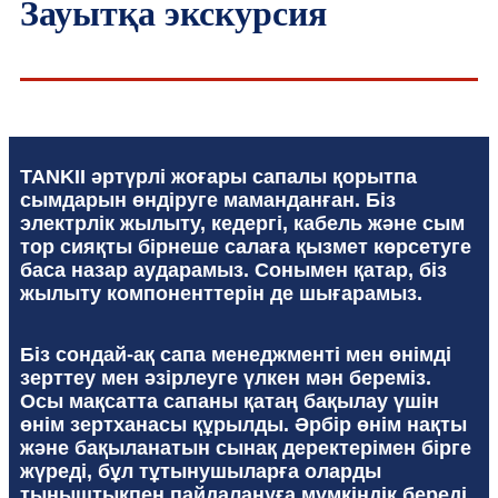
Зауытқа экскурсия
TANKII әртүрлі жоғары сапалы қорытпа
сымдарын өндіруге маманданған. Біз
электрлік жылыту, кедергі, кабель және сым
тор сияқты бірнеше салаға қызмет көрсетуге
баса назар аударамыз. Сонымен қатар, біз
жылыту компоненттерін де шығарамыз.
Біз сондай-ақ сапа менеджменті мен өнімді
зерттеу мен әзірлеуге үлкен мән береміз.
Осы мақсатта сапаны қатаң бақылау үшін
өнім зертханасы құрылды. Әрбір өнім нақты
және бақыланатын сынақ деректерімен бірге
жүреді, бұл тұтынушыларға оларды
тыныштықпен пайдалануға мүмкіндік береді.