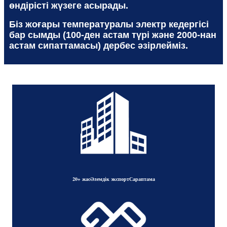
өндірісті жүзеге асырады.
Біз жоғары температуралы электр кедергісі
бар сымды (100-ден астам түрі және 2000-нан
астам сипаттамасы) дербес әзірлейміз.
20+ жас
Әлемдік экспорт
Сараптама