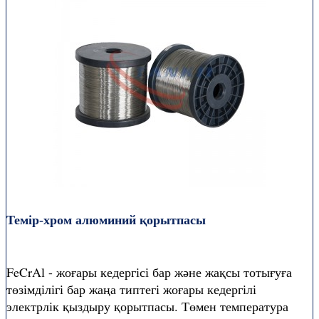
Темір-хром алюминий қорытпасы
FeCrAl - жоғары кедергісі бар және жақсы тотығуға
төзімділігі бар жаңа типтегі жоғары кедергілі
электрлік қыздыру қорытпасы. Төмен температура