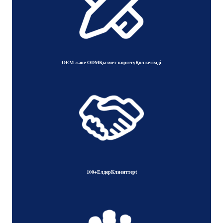
OEM және ODM
Қызмет көрсету
Қолжетімді
100+
Елдер
Клиенттер
t