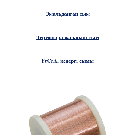
Эмальданған сым
Термопара жалаңаш сым
FeCrAl кедергі сымы