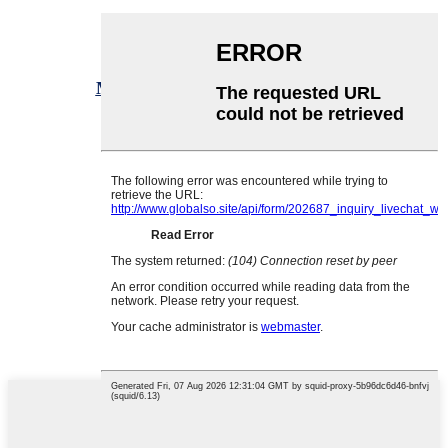
Марганец кедергісі бар сымдар
Дәлдікке төзімділік сымы
Таза никель сым
Платина родий сымы