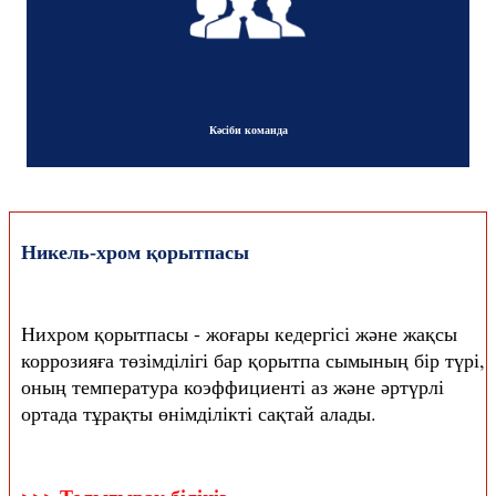
Кәсіби команда
Никель-хром қорытпасы
Нихром қорытпасы - жоғары кедергісі және жақсы
коррозияға төзімділігі бар қорытпа сымының бір түрі,
оның температура коэффициенті аз және әртүрлі
ортада тұрақты өнімділікті сақтай алады.
>>> Толығырақ біліңіз