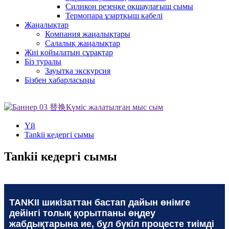
Силикон резеңке оқшаулағыш сымы
Термопара ұзартқыш кабелі
Жаңалықтар
Компания жаңалықтары
Салалық жаңалықтар
Жиі қойылатын сұрақтар
Біз туралы
Зауытқа экскурсия
Бізбен хабарласыңы
Үй
Tankii кедергі сымы
Tankii кедергі сымы
TANKII шикізаттан бастап дайын өнімге
дейінгі толық қорытпаны өңдеу
жабдықтарына ие, бұл бүкіл процесте тиімді