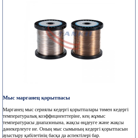
Мыс марганец қорытпасы
Марганец мыс сериялы кедергі қорытпалары төмен кедергі
температуралық коэффициенттеріне, кең жұмыс
температурасы диапазонына, жақсы өңдеуге және жақсы
дәнекерлеуге ие. Оның мыс сымының кедергі қорытпасын
ауыстыру қабілетінің басқа да аспектілері бар.