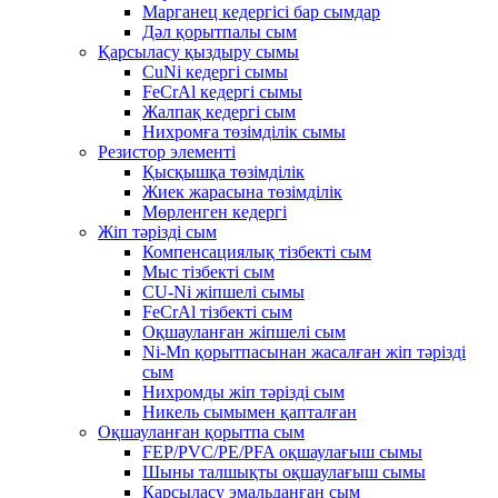
Марганец кедергісі бар сымдар
Дәл қорытпалы сым
Қарсыласу қыздыру сымы
CuNi кедергі сымы
FeCrAl кедергі сымы
Жалпақ кедергі сым
Нихромға төзімділік сымы
Резистор элементі
Қысқышқа төзімділік
Жиек жарасына төзімділік
Мөрленген кедергі
Жіп тәрізді сым
Компенсациялық тізбекті сым
Мыс тізбекті сым
CU-Ni жіпшелі сымы
FeCrAl тізбекті сым
Оқшауланған жіпшелі сым
Ni-Mn қорытпасынан жасалған жіп тәрізді
сым
Нихромды жіп тәрізді сым
Никель сымымен қапталған
Оқшауланған қорытпа сым
FEP/PVC/PE/PFA оқшаулағыш сымы
Шыны талшықты оқшаулағыш сымы
Қарсыласу эмальданған сым