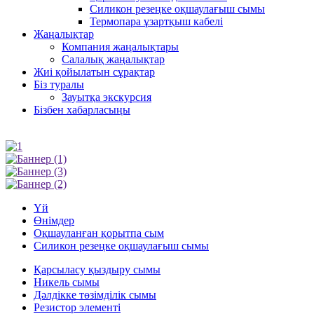
Силикон резеңке оқшаулағыш сымы
Термопара ұзартқыш кабелі
Жаңалықтар
Компания жаңалықтары
Салалық жаңалықтар
Жиі қойылатын сұрақтар
Біз туралы
Зауытқа экскурсия
Бізбен хабарласыңы
Үй
Өнімдер
Оқшауланған қорытпа сым
Силикон резеңке оқшаулағыш сымы
Қарсыласу қыздыру сымы
Никель сымы
Дәлдікке төзімділік сымы
Резистор элементі