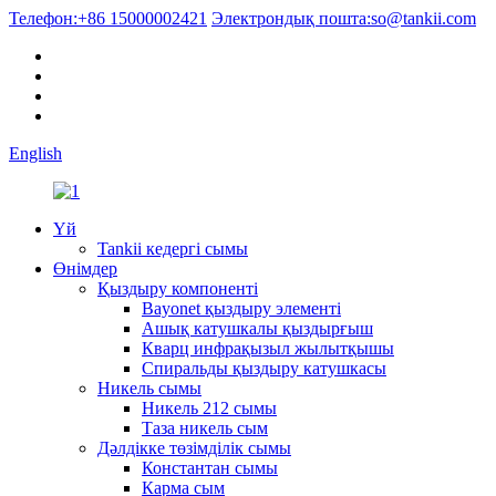
Телефон:
+86 15000002421
Электрондық пошта:
so@tankii.com
English
Үй
Tankii кедергі сымы
Өнімдер
Қыздыру компоненті
Bayonet қыздыру элементі
Ашық катушкалы қыздырғыш
Кварц инфрақызыл жылытқышы
Спиральды қыздыру катушкасы
Никель сымы
Никель 212 сымы
Таза никель сым
Дәлдікке төзімділік сымы
Константан сымы
Карма сым