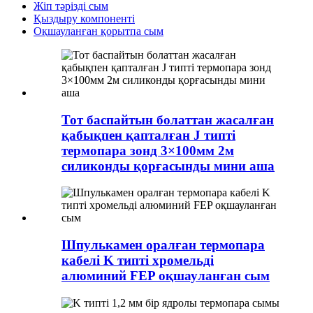
Жіп тәрізді сым
Қыздыру компоненті
Оқшауланған қорытпа сым
Тот баспайтын болаттан жасалған
қабықпен қапталған J типті
термопара зонд 3×100мм 2м
силиконды қорғасынды мини аша
Шпулькамен оралған термопара
кабелі K типті хромельді
алюминий FEP оқшауланған сым