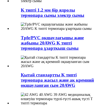
K типті 1,2 мм бір ядролы
термопара сымы электр сымы
Tpfe/PVC оқшаулағышы және
жабыны 20AWG K типті
термопара ұзартқыш сымы
Қытай стандартты K типті
термопара жасыл және ақ кремний
оқшауланған сым 20AWG