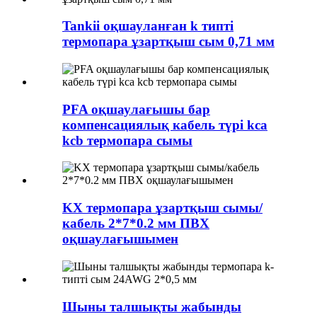
Tankii оқшауланған k типті
термопара ұзартқыш сым 0,71 мм
PFA оқшаулағышы бар
компенсациялық кабель түрі kca
kcb термопара сымы
KX термопара ұзартқыш сымы/
кабель 2*7*0.2 мм ПВХ
оқшаулағышымен
Шыны талшықты жабынды