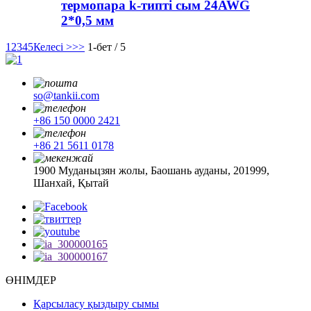
термопара k-типті сым 24AWG
2*0,5 мм
1
2
3
4
5
Келесі >
>>
1-бет / 5
so@tankii.com
+86 150 0000 2421
+86 21 5611 0178
1900 Муданьцзян жолы, Баошань ауданы, 201999,
Шанхай, Қытай
ӨНІМДЕР
Қарсыласу қыздыру сымы