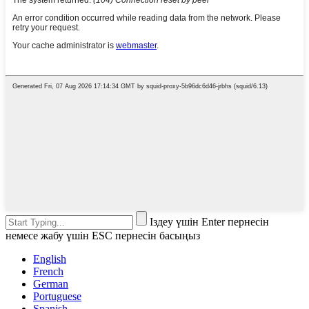
Іздеу үшін Enter пернесін
немесе жабу үшін ESC пернесін басыңыз
English
French
German
Portuguese
Spanish