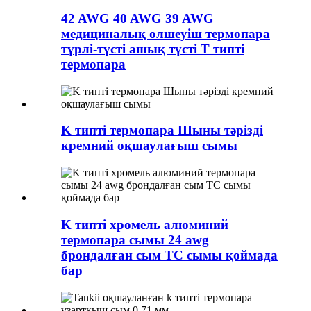
42 AWG 40 AWG 39 AWG
медициналық өлшеуіш термопара
түрлі-түсті ашық түсті T типті
термопара
K типті термопара Шыны тәрізді
кремний оқшаулағыш сымы
K типті хромель алюминий
термопара сымы 24 awg
брондалған сым TC сымы қоймада
бар