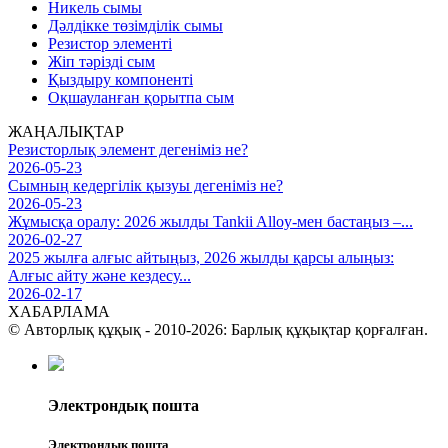
Никель сымы
Дәлдікке төзімділік сымы
Резистор элементі
Жіп тәрізді сым
Қыздыру компоненті
Оқшауланған қорытпа сым
ЖАҢАЛЫҚТАР
Резисторлық элемент дегеніміз не?
2026-05-23
Сымның кедергілік қызуы дегеніміз не?
2026-05-23
Жұмысқа оралу: 2026 жылды Tankii Alloy-мен бастаңыз –...
2026-02-27
2025 жылға алғыс айтыңыз, 2026 жылды қарсы алыңыз:
Алғыс айту және кездесу...
2026-02-17
ХАБАРЛАМА
© Авторлық құқық - 2010-2026: Барлық құқықтар қорғалған.
Электрондық пошта
Электрондық пошта