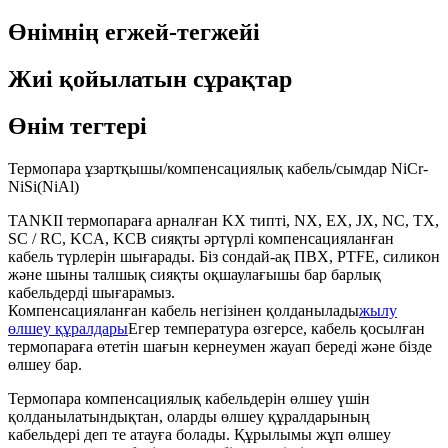
Өнімнің егжей-тегжейі
Жиі қойылатын сұрақтар
Өнім тегтері
Термопара ұзартқышы/компенсациялық кабель/сымдар NiCr-
NiSi(NiAl)
TANKII термопараға арналған KX типті, NX, EX, JX, NC, TX,
SC / RC, KCA, KCB сияқты әртүрлі компенсацияланған
кабель түрлерін шығарады. Біз сондай-ақ ПВХ, PTFE, силикон
және шыны талшық сияқты оқшаулағышы бар барлық
кабельдерді шығарамыз.
Компенсацияланған кабель негізінен қолданылады
жылу
өлшеу құралдары
Егер температура өзгерсе, кабель қосылған
термопараға өтетін шағын кернеумен жауап береді және бізде
өлшеу бар.
Термопара компенсациялық кабельдерін өлшеу үшін
қолданылатындықтан, оларды өлшеу құралдарының
кабельдері деп те атауға болады. Құрылымы жұп өлшеу