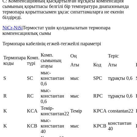
C: Компенсацияның қысқартылған нұсқасы компенсация
сымының қорытпасы белгілі бір температура диапазонында
термопара қорытпасымен ұқсас сипаттамаларға ие екенін
білдіреді.
NiCr-NiSi
Термостат үшін қолданылатын термопара
компенсациялық сымы
Термопара кабелінің егжей-тегжейлі параметрі
Комп.
Оң
Теріс
Термопара
Комп.
сымының
коды
түрі
Аты
Код
Аты
атауы
мыс-
S
SC
константан
мыс
SPC
тұрақты 0,6
0,6
мыс-
R
RC
константан
мыс
RPC
тұрақты 0,6
0,6
Темір-
K
KCA
Темір
KPCA
constantan22
константан22
мыс-
константан
K
KCB
константан
мыс
KPCB
40
40