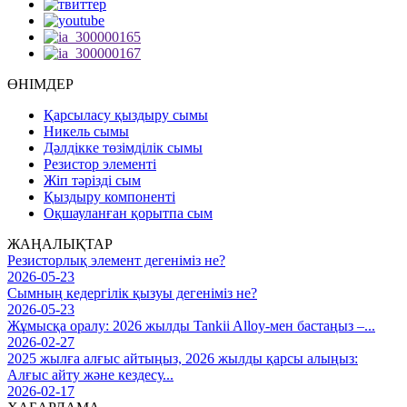
ӨНІМДЕР
Қарсыласу қыздыру сымы
Никель сымы
Дәлдікке төзімділік сымы
Резистор элементі
Жіп тәрізді сым
Қыздыру компоненті
Оқшауланған қорытпа сым
ЖАҢАЛЫҚТАР
Резисторлық элемент дегеніміз не?
2026-05-23
Сымның кедергілік қызуы дегеніміз не?
2026-05-23
Жұмысқа оралу: 2026 жылды Tankii Alloy-мен бастаңыз –...
2026-02-27
2025 жылға алғыс айтыңыз, 2026 жылды қарсы алыңыз:
Алғыс айту және кездесу...
2026-02-17