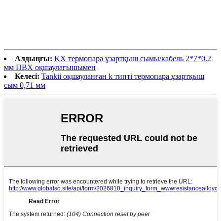
Алдыңғы:
KX термопара ұзартқыш сымы/кабель 2*7*0.2
мм ПВХ оқшаулағышымен
Келесі:
Tankii оқшауланған k типті термопара ұзартқыш
сым 0,71 мм