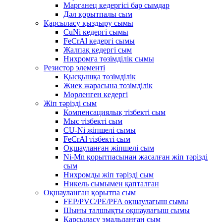
Марганец кедергісі бар сымдар
Дәл қорытпалы сым
Қарсыласу қыздыру сымы
CuNi кедергі сымы
FeCrAl кедергі сымы
Жалпақ кедергі сым
Нихромға төзімділік сымы
Резистор элементі
Қысқышқа төзімділік
Жиек жарасына төзімділік
Мөрленген кедергі
Жіп тәрізді сым
Компенсациялық тізбекті сым
Мыс тізбекті сым
CU-Ni жіпшелі сымы
FeCrAl тізбекті сым
Оқшауланған жіпшелі сым
Ni-Mn қорытпасынан жасалған жіп тәрізді
сым
Нихромды жіп тәрізді сым
Никель сымымен қапталған
Оқшауланған қорытпа сым
FEP/PVC/PE/PFA оқшаулағыш сымы
Шыны талшықты оқшаулағыш сымы
Қарсыласу эмальданған сым