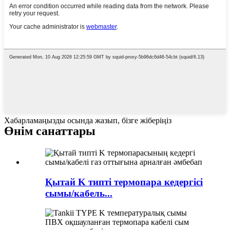
Хабарламаңызды осында жазып, бізге жіберіңіз
Өнім санаттары
Қытай K типті термопара кедергісі
сымы/кабель...