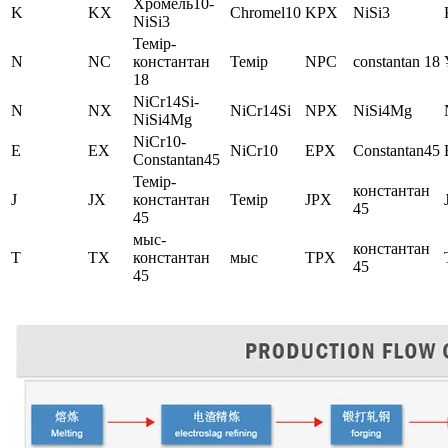
Хромель10-
K
KX
Chromel10
KPX
NiSi3
NiSi3
Темір-
N
NC
константан
Темір
NPC
constantan 18
18
NiCr14Si-
N
NX
NiCr14Si
NPX
NiSi4Mg
NiSi4Mg
NiCr10-
E
EX
NiCr10
EPX
Constantan45
Constantan45
Темір-
константан
J
JX
константан
Темір
JPX
45
45
мыс-
константан
T
TX
константан
мыс
TPX
45
45