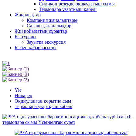
Силикон резеңке оқшаулағыш сымы
Термопара ұзартқыш кабелі
Жаңалықтар
Компания жаңалықтары
Салалық жаңалықтар
Жиі қойылатын сұрақтар
Біз туралы
Зауытқа экскурсия
Бізбен хабарласыңы
Үй
Өнімдер
Оқшауланған қорытпа сым
Термопара ұзартқыш кабелі