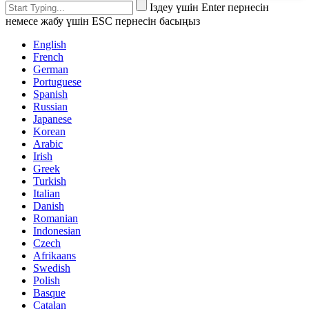
Іздеу үшін Enter пернесін
немесе жабу үшін ESC пернесін басыңыз
English
French
German
Portuguese
Spanish
Russian
Japanese
Korean
Arabic
Irish
Greek
Turkish
Italian
Danish
Romanian
Indonesian
Czech
Afrikaans
Swedish
Polish
Basque
Catalan