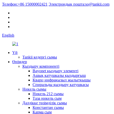
Телефон:
+86 15000002421
Электрондық пошта:
so@tankii.com
English
Үй
Tankii кедергі сымы
Өнімдер
Қыздыру компоненті
Bayonet қыздыру элементі
Ашық катушкалы қыздырғыш
Кварц инфрақызыл жылытқышы
Спиральды қыздыру катушкасы
Никель сымы
Никель 212 сымы
Таза никель сым
Дәлдікке төзімділік сымы
Константан сымы
Карма сым