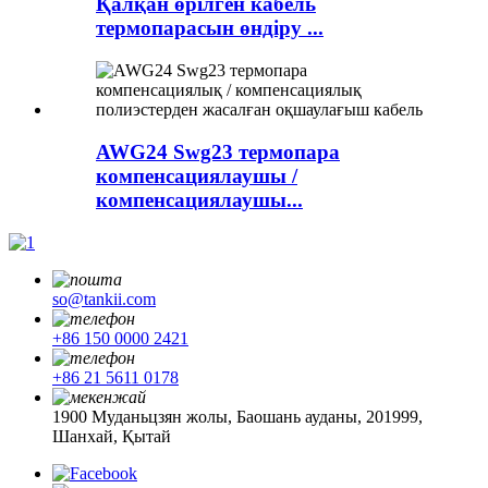
Қалқан өрілген кабель
термопарасын өндіру ...
AWG24 Swg23 термопара
компенсациялаушы /
компенсациялаушы...
so@tankii.com
+86 150 0000 2421
+86 21 5611 0178
1900 Муданьцзян жолы, Баошань ауданы, 201999,
Шанхай, Қытай