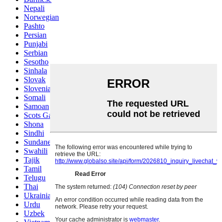
Nepali
Norwegian
Pashto
Persian
Punjabi
Serbian
Sesotho
Sinhala
Slovak
Slovenian
Somali
Samoan
Scots Gaelic
Shona
Sindhi
Sundanese
Swahili
Tajik
Tamil
Telugu
Thai
Ukrainian
Urdu
Uzbek