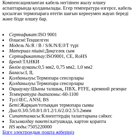
Компенсацияланған кабель негізінен жылу өлшеу
аспаптарында қолданылады. Егер температура өзгерсе, кабель
қосылған термопараға өтетін шағын кернеумен жауап береді
және бізде өлшеу бар.
Сертификат:
ISO 9001
Өлшемі:
Теңшелген
Модель №:
R / B / S/K/N/E/J/T түрі
Материал пішіні:
Дөңгелек сым
Сертификаттау:
ISO9001, CE, RoHS
Бренд:
ТАНКИ
Бөлім аумағы:
0,5 мм2, 0,75 мм2, 1,0 мм2
Бағасы:
І, ІІ,
Қолданылуы:
Термопара сенсорлары
Қолданылуы:
Термопара сенсорлары
Оқшаулау:
Шыны талшық, ПВХ, PTFE, кремний резеңке
Температура диапазоны:
-60-1100
Түсі:
IEC, ANSI, BS
Беті:
Жарқын/тотыққан термопара сымы
Диа:
0.3/0.5/0.8/1.0/1.2/1.6/2.0/2.5/3.2ммм
Сипаттамасы:
Клиенттердің талаптарына сәйкес
Тасымалдау пакеті:
катушкада, картон қорапта
HS коды:
7505220000
Бізге электрондық пошта жіберіңіз