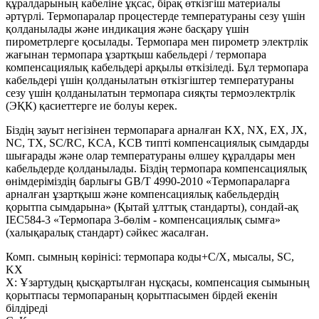
құралдарының кабеліне ұқсас, бірақ өткізгіш материалы
әртүрлі. Термопаралар процестерде температураны сезу үшін
қолданылады және индикация және басқару үшін
пирометрлерге қосылады. Термопара мен пирометр электрлік
жағынан термопара ұзартқыш кабельдері / термопара
компенсациялық кабельдері арқылы өткізіледі. Бұл термопара
кабельдері үшін қолданылатын өткізгіштер температураны
сезу үшін қолданылатын термопара сияқты термоэлектрлік
(ЭҚК) қасиеттерге ие болуы керек.
Біздің зауыт негізінен термопараға арналған KX, NX, EX, JX,
NC, TX, SC/RC, KCA, KCB типті компенсациялық сымдарды
шығарады және олар температураны өлшеу құралдары мен
кабельдерде қолданылады. Біздің термопара компенсациялық
өнімдеріміздің барлығы GB/T 4990-2010 «Термопараларға
арналған ұзартқыш және компенсациялық кабельдердің
қорытпа сымдарына» (Қытай ұлттық стандарты), сондай-ақ
IEC584-3 «Термопара 3-бөлім - компенсациялық сымға»
(халықаралық стандарт) сәйкес жасалған.
Комп. сымның көрінісі: термопара коды+C/X, мысалы, SC,
KX
X: Ұзартудың қысқартылған нұсқасы, компенсация сымының
қорытпасы термопараның қорытпасымен бірдей екенін
білдіреді