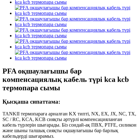
PFA оқшаулағышы бар
компенсациялық кабель түрі kca kcb
термопара сымы
Қысқаша сипаттама:
TANKII термопараға арналған KX типті, NX, EX, JX, NC, TX,
SC / RC, KCA, KCB сияқты әртүрлі компенсацияланған
кабель түрлерін шығарады. Біз сондай-ақ ПВХ, PTFE, силикон
және шыны талшық сияқты оқшаулағышы бар барлық
кабельдерді шығарамыз.