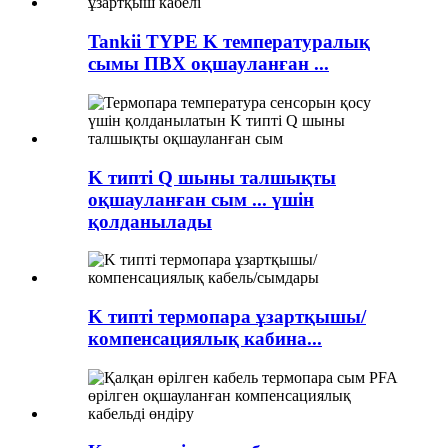
Tankii TYPE K температуралық
сымы ПВХ оқшауланған ...
K типті Q шыны талшықты
оқшауланған сым ... үшін
қолданылады
K типті термопара ұзартқышы/
компенсациялық кабина...