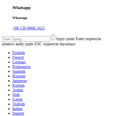
Whatsapp
Whatsapp
+86 150 0000 2421
Іздеу үшін Enter пернесін
немесе жабу үшін ESC пернесін басыңыз
English
French
German
Portuguese
Spanish
Russian
Japanese
Korean
Arabic
Irish
Greek
Turkish
Italian
Danish