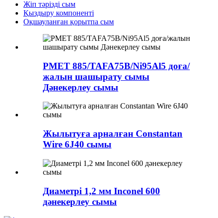
Жіп тәрізді сым
Қыздыру компоненті
Оқшауланған қорытпа сым
PMET 885/TAFA75B/Ni95Al5 доға/
жалын шашырату сымы
Дәнекерлеу сымы
Жылытуға арналған Constantan
Wire 6J40 сымы
Диаметрі 1,2 мм Inconel 600
дәнекерлеу сымы