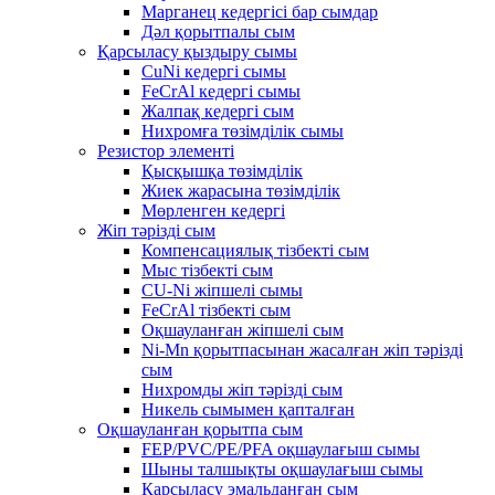
Марганец кедергісі бар сымдар
Дәл қорытпалы сым
Қарсыласу қыздыру сымы
CuNi кедергі сымы
FeCrAl кедергі сымы
Жалпақ кедергі сым
Нихромға төзімділік сымы
Резистор элементі
Қысқышқа төзімділік
Жиек жарасына төзімділік
Мөрленген кедергі
Жіп тәрізді сым
Компенсациялық тізбекті сым
Мыс тізбекті сым
CU-Ni жіпшелі сымы
FeCrAl тізбекті сым
Оқшауланған жіпшелі сым
Ni-Mn қорытпасынан жасалған жіп тәрізді
сым
Нихромды жіп тәрізді сым
Никель сымымен қапталған
Оқшауланған қорытпа сым
FEP/PVC/PE/PFA оқшаулағыш сымы
Шыны талшықты оқшаулағыш сымы
Қарсыласу эмальданған сым