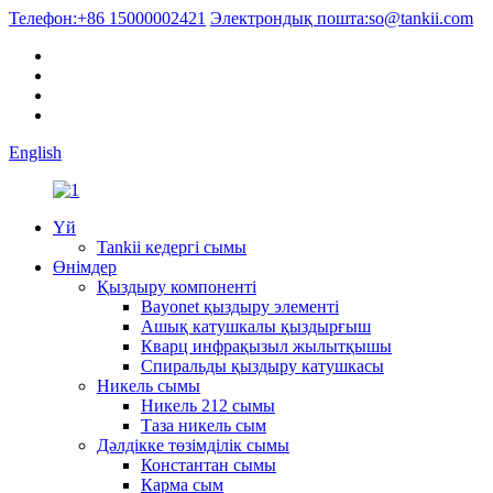
Телефон:
+86 15000002421
Электрондық пошта:
so@tankii.com
English
Үй
Tankii кедергі сымы
Өнімдер
Қыздыру компоненті
Bayonet қыздыру элементі
Ашық катушкалы қыздырғыш
Кварц инфрақызыл жылытқышы
Спиральды қыздыру катушкасы
Никель сымы
Никель 212 сымы
Таза никель сым
Дәлдікке төзімділік сымы
Константан сымы
Карма сым