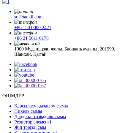
so@tankii.com
+86 150 0000 2421
+86 21 5611 0178
1900 Муданьцзян жолы, Баошань ауданы, 201999,
Шанхай, Қытай
ӨНІМДЕР
Қарсыласу қыздыру сымы
Никель сымы
Дәлдікке төзімділік сымы
Резистор элементі
Жіп тәрізді сым
Қыздыру компоненті