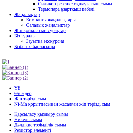
Силикон резеңке оқшаулағыш сымы
Термопара ұзартқыш кабелі
Жаңалықтар
Компания жаңалықтары
Салалық жаңалықтар
Жиі қойылатын сұрақтар
Біз туралы
Зауытқа экскурсия
Бізбен хабарласыңы
Үй
Өнімдер
Жіп тәрізді сым
Ni-Mn қорытпасынан жасалған жіп тәрізді сым
Қарсыласу қыздыру сымы
Никель сымы
Дәлдікке төзімділік сымы
Резистор элементі