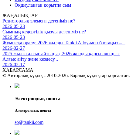
Оқшауланған қорытпа сым
ЖАҢАЛЫҚТАР
Резисторлық элемент дегеніміз не?
2026-05-23
Сымның кедергілік қызуы дегеніміз не?
2026-05-23
Жұмысқа оралу: 2026 жылды Tankii Alloy-мен бастаңыз –...
2026-02-27
2025 жылға алғыс айтыңыз, 2026 жылды қарсы алыңыз:
Алғыс айту және кездесу...
2026-02-17
ХАБАРЛАМА
© Авторлық құқық - 2010-2026: Барлық құқықтар қорғалған.
Электрондық пошта
Электрондық пошта
so@tankii.com