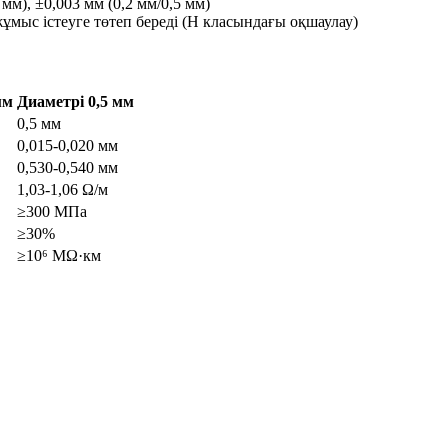
мм), ±0,003 мм (0,2 мм/0,5 мм)
жұмыс істеуге төтеп береді (H класындағы оқшаулау)
мм
Диаметрі 0,5 мм
0,5 мм
0,015-0,020 мм
0,530-0,540 мм
1,03-1,06 Ω/м
≥300 МПа
≥30%
≥10⁶ MΩ·км