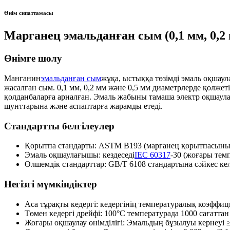
Өнім сипаттамасы
Марганец эмальданған сым (0,1 мм, 0,2 
Өнімге шолу
Манганин
эмальданған сым
жұқа, ыстыққа төзімді эмаль оқшау
жасалған сым. 0,1 мм, 0,2 мм және 0,5 мм диаметрлерде қолжет
қолданбаларға арналған. Эмаль жабыны тамаша электр оқшаула
шунттарына және аспаптарға жарамды етеді.
Стандартты белгілеулер
Қорытпа стандарты: ASTM B193 (марганец қорытпасының
Эмаль оқшаулағышы: кездеседі
IEC 60317
-30 (жоғары тем
Өлшемдік стандарттар: GB/T 6108 стандартына сәйкес кел
Негізгі мүмкіндіктер
Аса тұрақты кедергі: кедергінің температуралық коэффици
Төмен кедергі дрейфі: 100°C температурада 1000 сағаттан 
Жоғары оқшаулау өнімділігі: Эмальдың бұзылуы кернеуі ≥