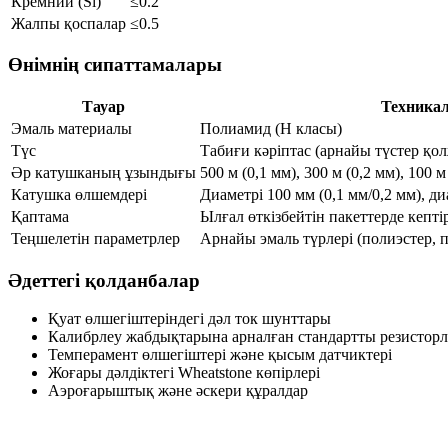
Кремний (Si)
≤0.2
Жалпы қоспалар
≤0.5
Өнімнің сипаттамалары
Тауар
Техника
Эмаль материалы
Полиамид (H класы)
Түс
Табиғи кәріптас (арнайы түстер қол
Әр катушканың ұзындығы
500 м (0,1 мм), 300 м (0,2 мм), 100 м
Катушка өлшемдері
Диаметрі 100 мм (0,1 мм/0,2 мм), ди
Қаптама
Ылғал өткізбейтін пакеттерде кепт
Теңшелетін параметрлер
Арнайы эмаль түрлері (полиэстер, 
Әдеттегі қолданбалар
Қуат өлшегіштеріндегі дәл ток шунттары
Калибрлеу жабдықтарына арналған стандартты резисторл
Темперамент өлшегіштері және қысым датчиктері
Жоғары дәлдіктегі Wheatstone көпірлері
Аэроғарыштық және әскери құралдар