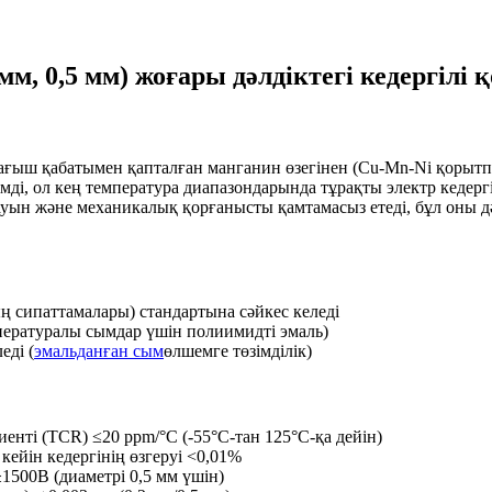
мм, 0,5 мм) жоғары дәлдіктегі кедергіл
лағыш қабатымен қапталған манганин өзегінен (Cu-Mn-Ni қорытп
імді, ол кең температура диапазондарында тұрақты электр кедерг
уын және механикалық қорғанысты қамтамасыз етеді, бұл оны дә
 сипаттамалары) стандартына сәйкес келеді
пературалы сымдар үшін полиимидті эмаль)
еді (
эмальданған сым
өлшемге төзімділік)
енті (TCR) ≤20 ppm/°C (-55°C-тан 125°C-қа дейін)
кейін кедергінің өзгеруі <0,01%
1500В (диаметрі 0,5 мм үшін)