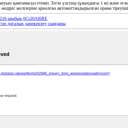
ануын қамтамасыз етеміз. Тегін үлгілер (ұзындығы 1 м) және ег
ндіріс желілеріне арналған автоматтандырылған орама тіреуіші 
al216 шыбық 0Cr20Al6RE
гон доғалық дәнекерлеу сымдары