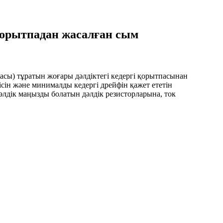
і қорытпадан жасалған сым
асы) тұратын жоғары дәлдіктегі кедергі қорытпасынан
ісін және минималды кедергі дрейфін қажет ететін
лдік маңызды болатын дәлдік резисторларына, ток