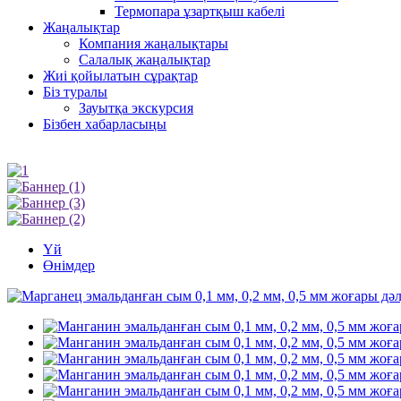
Термопара ұзартқыш кабелі
Жаңалықтар
Компания жаңалықтары
Салалық жаңалықтар
Жиі қойылатын сұрақтар
Біз туралы
Зауытқа экскурсия
Бізбен хабарласыңы
Үй
Өнімдер