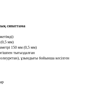
лық сипаттама
жетімді)
 (0,5 мм)
аметрі 150 мм (0,5 мм)
іргішпен тығыздалған
полиуретан), ұзындығы бойынша кесілген
ар