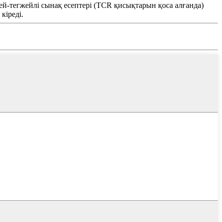
жей-тегжейлі сынақ есептері (TCR қисықтарын қоса алғанда)
кіреді.