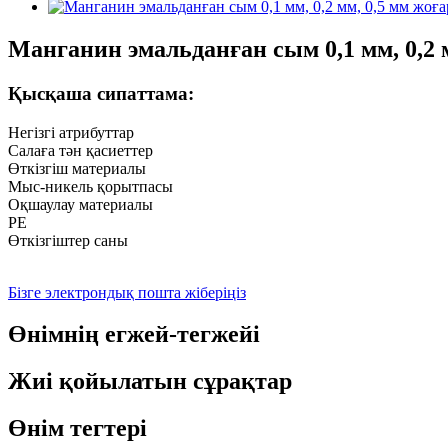
Манганин эмальданған сым 0,1 мм, 0,2 
Қысқаша сипаттама:
Негізгі атрибуттар
Салаға тән қасиеттер
Өткізгіш материалы
Мыс-никель қорытпасы
Оқшаулау материалы
PE
Өткізгіштер саны
Бізге электрондық пошта жіберіңіз
Өнімнің егжей-тегжейі
Жиі қойылатын сұрақтар
Өнім тегтері