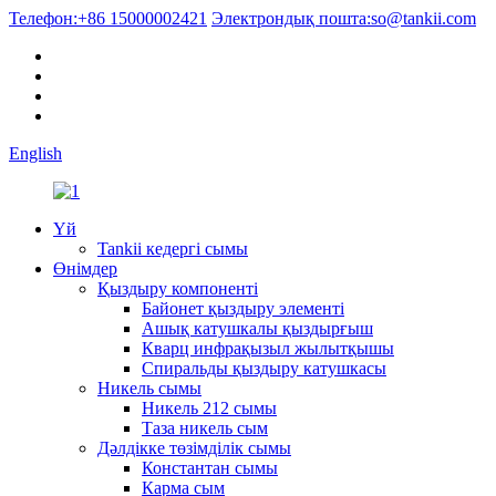
Телефон:
+86 15000002421
Электрондық пошта:
so@tankii.com
English
Үй
Tankii кедергі сымы
Өнімдер
Қыздыру компоненті
Байонет қыздыру элементі
Ашық катушкалы қыздырғыш
Кварц инфрақызыл жылытқышы
Спиральды қыздыру катушкасы
Никель сымы
Никель 212 сымы
Таза никель сым
Дәлдікке төзімділік сымы
Константан сымы
Карма сым