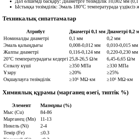
Дәл өлшемді басқару: Диаметрге төзімділік ±0,002 мм (0,1 
Ыстыққа төзімділік: Эмаль 180°C температурада үздіксіз 
Техникалық сипаттамалар
Атрибут
Диаметрі 0,1 мм
Диаметрі 0,2 
Номиналды диаметрі
0,1 мм
0,2 мм
Эмаль қалыңдығы
0,008-0,012 мм
0,010-0,015 мм
Жалпы диаметрі
0,116-0,124 мм
0,220-0,230 мм
20°C температурадағы кедергі
25,8-26,5 Ω/м
6,45-6,65 Ω/м
Созылу күші
≥350 МПа
≥330 МПа
Ұзару
≥20%
≥25%
Оқшаулауға төзімділік
≥10⁶ MΩ·км
≥10⁶ MΩ·км
Химиялық құрамы (марганец өзегі, типтік %)
Элемент
Мазмұны (%)
Мыс (Cu)
84-86
Марганец (Mn)
11-13
Никель (Ni)
2-4
Темір (Fe)
≤0.3