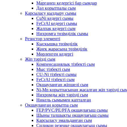
Марганец кедергісі бар сымдар
Дәл қорытпалы сым
Қарсыласу қыздыру сымы
CuNi кедергі сымы
FeCrAl кедергі сымы
Жалпақ кедергі сым
Нихромға төзімділік сымы
Резистор элементі
Қысқышқа төзімділік
Жиек жарасына төзімділік
Мөрленген кедергі
Жіп тәрізді сым
Компенсациялық тізбекті сым
Мыс тізбекті сым
CU-Ni тізбекті сымы
FeCrAl тізбекті сым
Оқшауланған жіпшелі сым
Ni-Mn қорытпасынан жасалған жіп тәрізді сы
Нихромды жіп тәрізді сым
Никель сымымен қапталған
Оқшауланған қорытпа сым
FEP/PVC/PE/PFA оқшаулағыш сымы
Шыны талшықты оқшаулағыш сымы
Қарсыласу эмальданған сым
Силикон резеңке оқшаулағыш сымы