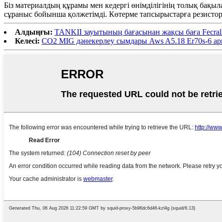
Біз материалдың құрамы мен кедергі өнімділігінің толық бақыл
сұраныс бойынша қолжетімді. Көтерме тапсырыстарға резистор ө
Алдыңғы:
TANKII зауытының бағасынан жақсы баға Fecr
Келесі:
CO2 MIG дәнекерлеу сымдары Aws A5.18 Er70s-6 ар