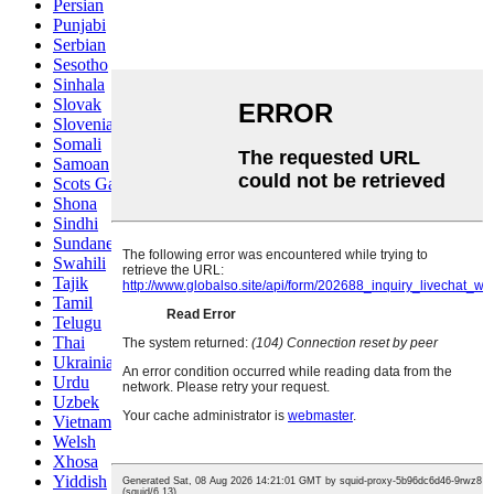
Persian
Punjabi
Serbian
Sesotho
Sinhala
Slovak
Slovenian
Somali
Samoan
Scots Gaelic
Shona
Sindhi
Sundanese
Swahili
Tajik
Tamil
Telugu
Thai
Ukrainian
Urdu
Uzbek
Vietnamese
Welsh
Xhosa
Yiddish