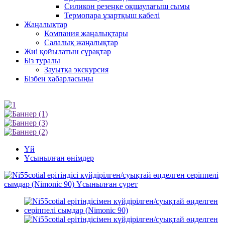
Силикон резеңке оқшаулағыш сымы
Термопара ұзартқыш кабелі
Жаңалықтар
Компания жаңалықтары
Салалық жаңалықтар
Жиі қойылатын сұрақтар
Біз туралы
Зауытқа экскурсия
Бізбен хабарласыңы
Үй
Ұсынылған өнімдер