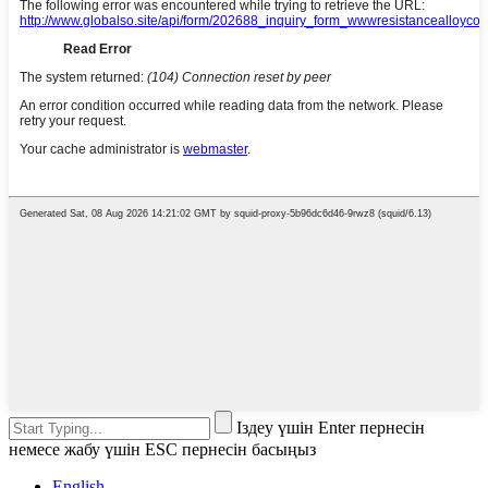
Іздеу үшін Enter пернесін
немесе жабу үшін ESC пернесін басыңыз
English