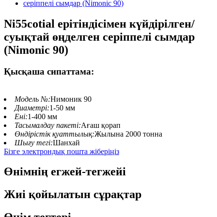
Ni55cotial ерітіндісімен күйдірілген/
суықтай өңделген серіппелі сымдар
(Nimonic 90)
Қысқаша сипаттама:
Модель №:
Нимоник 90
Диаметрі:
1-50 мм
Ені:
1-400 мм
Тасымалдау пакеті:
Ағаш қорап
Өндірістік қуаттылық:
Жылына 2000 тонна
Шығу тегі:
Шанхай
Бізге электрондық пошта жіберіңіз
Өнімнің егжей-тегжейі
Жиі қойылатын сұрақтар