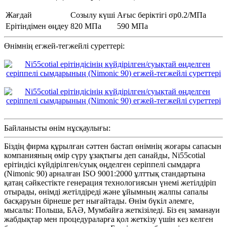
Жағдай
Созылу күші
Ағыс беріктігі σp0.2/МПа
Ерітіндімен өңдеу
820 МПа
590 МПа
Өнімнің егжей-тегжейлі суреттері:
Байланысты өнім нұсқаулығы:
Біздің фирма құрылған сәттен бастап өнімнің жоғары сапасын
компанияның өмір сүру ұзақтығы деп санайды, Ni55cotial
ерітіндісі күйдірілген/суық өңделген серіппелі сымдарға
(Nimonic 90) арналған ISO 9001:2000 ұлттық стандартына
қатаң сәйкестікте генерация технологиясын үнемі жетілдіріп
отырады, өнімді жетілдіреді және ұйымның жалпы сапалы
басқаруын бірнеше рет нығайтады. Өнім бүкіл әлемге,
мысалы: Польша, БАӘ, Мумбайға жеткізіледі. Біз ең заманауи
жабдықтар мен процедураларға қол жеткізу үшін кез келген