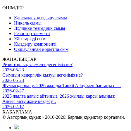
ӨНІМДЕР
Қарсыласу қыздыру сымы
Никель сымы
Дәлдікке төзімділік сымы
Резистор элементі
Жіп тәрізді сым
Қыздыру компоненті
Оқшауланған қорытпа сым
ЖАҢАЛЫҚТАР
Резисторлық элемент дегеніміз не?
2026-05-23
Сымның кедергілік қызуы дегеніміз не?
2026-05-23
Жұмысқа оралу: 2026 жылды Tankii Alloy-мен бастаңыз –...
2026-02-27
2025 жылға алғыс айтыңыз, 2026 жылды қарсы алыңыз:
Алғыс айту және кездесу...
2026-02-17
ХАБАРЛАМА
© Авторлық құқық - 2010-2026: Барлық құқықтар қорғалған.