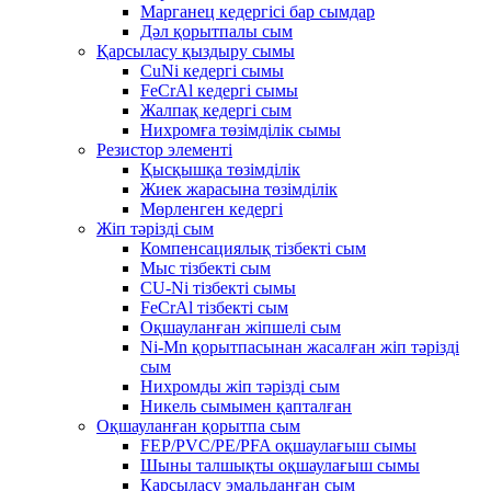
Марганец кедергісі бар сымдар
Дәл қорытпалы сым
Қарсыласу қыздыру сымы
CuNi кедергі сымы
FeCrAl кедергі сымы
Жалпақ кедергі сым
Нихромға төзімділік сымы
Резистор элементі
Қысқышқа төзімділік
Жиек жарасына төзімділік
Мөрленген кедергі
Жіп тәрізді сым
Компенсациялық тізбекті сым
Мыс тізбекті сым
CU-Ni тізбекті сымы
FeCrAl тізбекті сым
Оқшауланған жіпшелі сым
Ni-Mn қорытпасынан жасалған жіп тәрізді
сым
Нихромды жіп тәрізді сым
Никель сымымен қапталған
Оқшауланған қорытпа сым
FEP/PVC/PE/PFA оқшаулағыш сымы
Шыны талшықты оқшаулағыш сымы
Қарсыласу эмальданған сым