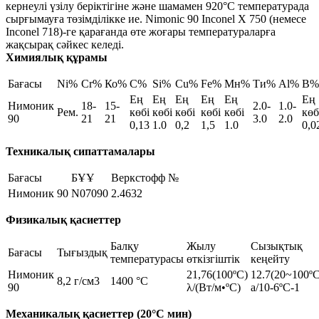
кернеулі үзілу беріктігіне және шамамен 920°C температурада
сырғымауға төзімділікке ие. Nimonic 90 Inconel X 750 (немесе
Inconel 718)-ге қарағанда өте жоғары температураларға
жақсырақ сәйкес келеді.
Химиялық құрамы
Бағасы
Ni%
Cr%
Ко%
C%
Si%
Cu%
Fe%
Мн%
Ти%
Al%
B%
Ең
Ең
Ең
Ең
Ең
Ең
Нимоник
18-
15-
2.0-
1.0-
Рем.
көбі
көбі
көбі
көбі
көбі
көб
90
21
21
3.0
2.0
0,13
1.0
0,2
1,5
1.0
0,0
Техникалық сипаттамалары
Бағасы
БҰҰ
Веркстофф №
Нимоник 90
N07090
2.4632
Физикалық қасиеттер
Балқу
Жылу
Сызықтық
Бағасы
Тығыздық
температурасы
өткізгіштік
кеңейту
Нимоник
21,76(100ºC)
12.7(20~100ºC
8,2 г/см3
1400 °C
90
λ/(Вт/м•ºC)
a/10-6ºC-1
Механикалық қасиеттер (20°C мин)