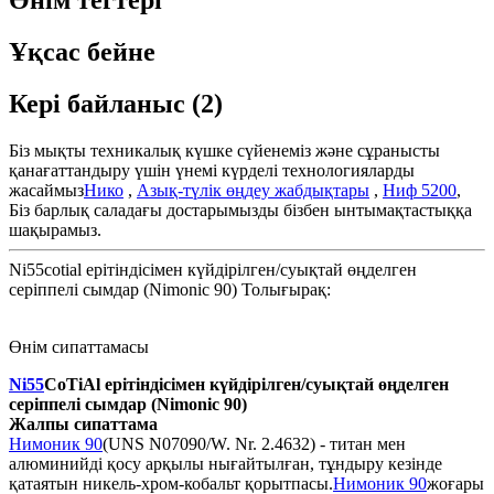
Өнім тегтері
Ұқсас бейне
Кері байланыс (2)
Біз мықты техникалық күшке сүйенеміз және сұранысты
қанағаттандыру үшін үнемі күрделі технологияларды
жасаймыз
Нико
,
Азық-түлік өңдеу жабдықтары
,
Ниф 5200
,
Біз барлық саладағы достарымызды бізбен ынтымақтастыққа
шақырамыз.
Ni55cotial ерітіндісімен күйдірілген/суықтай өңделген
серіппелі сымдар (Nimonic 90) Толығырақ:
Өнім сипаттамасы
Ni55
CoTiAl ерітіндісімен күйдірілген/суықтай өңделген
серіппелі сымдар (Nimonic 90)
Жалпы сипаттама
Нимоник 90
(UNS N07090/W. Nr. 2.4632) - титан мен
алюминийді қосу арқылы нығайтылған, тұндыру кезінде
қатаятын никель-хром-кобальт қорытпасы.
Нимоник 90
жоғары