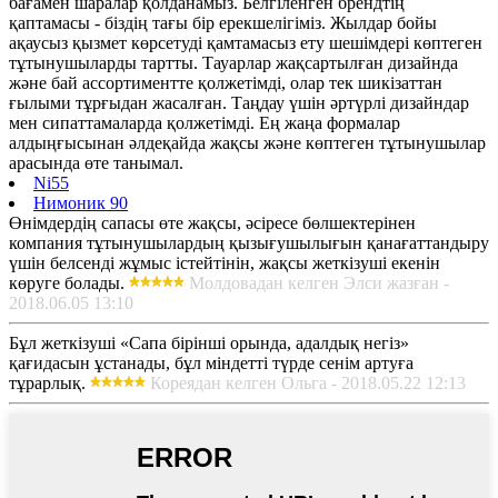
бағамен шаралар қолданамыз. Белгіленген брендтің
қаптамасы - біздің тағы бір ерекшелігіміз. Жылдар бойы
ақаусыз қызмет көрсетуді қамтамасыз ету шешімдері көптеген
тұтынушыларды тартты. Тауарлар жақсартылған дизайнда
және бай ассортиментте қолжетімді, олар тек шикізаттан
ғылыми тұрғыдан жасалған. Таңдау үшін әртүрлі дизайндар
мен сипаттамаларда қолжетімді. Ең жаңа формалар
алдыңғысынан әлдеқайда жақсы және көптеген тұтынушылар
арасында өте танымал.
Ni55
Нимоник 90
Өнімдердің сапасы өте жақсы, әсіресе бөлшектерінен
компания тұтынушылардың қызығушылығын қанағаттандыру
үшін белсенді жұмыс істейтінін, жақсы жеткізуші екенін
көруге болады.
Молдовадан келген Элси жазған -
2018.06.05 13:10
Бұл жеткізуші «Сапа бірінші орында, адалдық негіз»
қағидасын ұстанады, бұл міндетті түрде сенім артуға
тұрарлық.
Кореядан келген Ольга - 2018.05.22 12:13