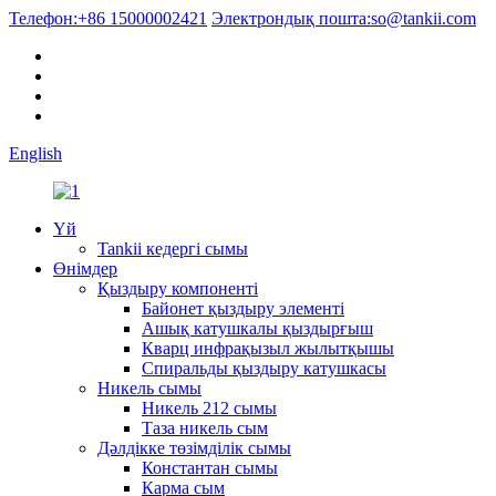
Телефон:
+86 15000002421
Электрондық пошта:
so@tankii.com
English
Үй
Tankii кедергі сымы
Өнімдер
Қыздыру компоненті
Байонет қыздыру элементі
Ашық катушкалы қыздырғыш
Кварц инфрақызыл жылытқышы
Спиральды қыздыру катушкасы
Никель сымы
Никель 212 сымы
Таза никель сым
Дәлдікке төзімділік сымы
Константан сымы
Карма сым